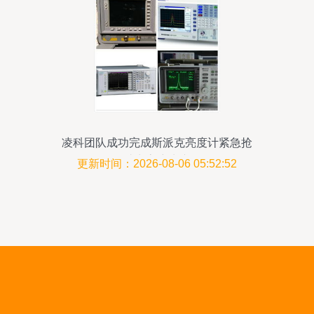
凌科团队成功完成斯派克亮度计紧急抢
修，助力客户生产恢复
更新时间：2026-08-06 05:52:52